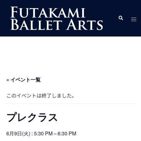
コ
ン
ト
検
テ
索
グ
ン
ル
ツ
メ
へ
ニ
ス
ュ
キ
ー
ッ
プ
« イベント一覧
このイベントは終了しました。
プレクラス
6月9日(火) : 5:30 PM
～
6:30 PM