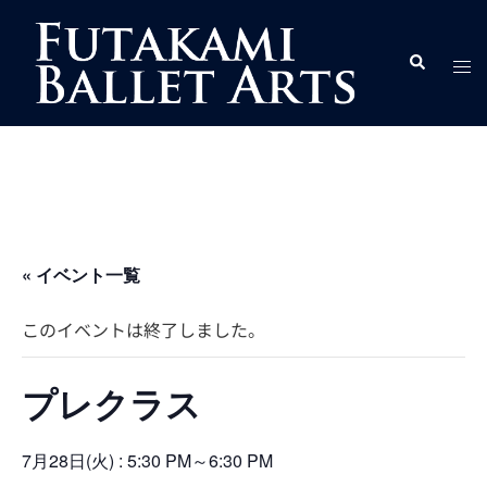
コ
ン
ト
検
テ
索
グ
ン
ル
ツ
メ
へ
ニ
ス
ュ
キ
ー
ッ
プ
« イベント一覧
このイベントは終了しました。
プレクラス
7月28日(火) : 5:30 PM
～
6:30 PM