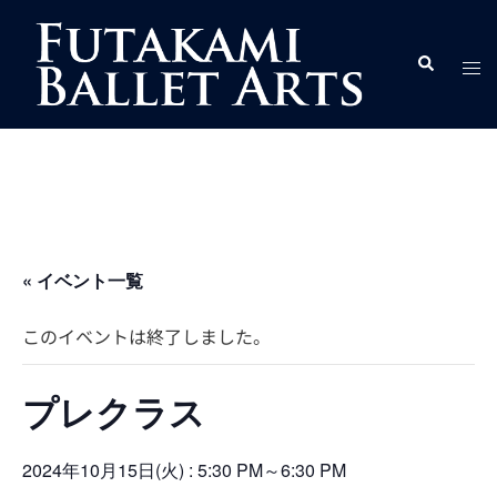
コ
ン
ト
検
テ
索
グ
ン
ル
ツ
メ
へ
ニ
ス
ュ
キ
ー
ッ
プ
« イベント一覧
このイベントは終了しました。
プレクラス
2024年10月15日(火) : 5:30 PM
～
6:30 PM