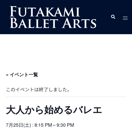
コ
ン
ト
検
テ
索
グ
ン
ル
ツ
メ
へ
ニ
ス
ュ
キ
ー
ッ
プ
« イベント一覧
このイベントは終了しました。
大人から始めるバレエ
7月25日(土) : 8:15 PM
～
9:30 PM