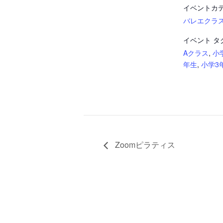
イベントカテ
バレエクラ
イベント タ
Aクラス
,
小
年生
,
小学3
Zoomピラティス