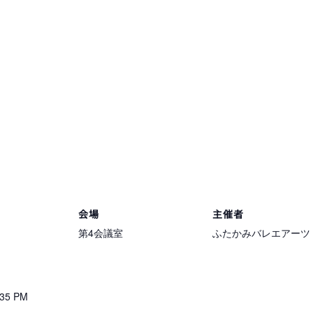
会場
主催者
第4会議室
ふたかみバレエアーツ
35 PM