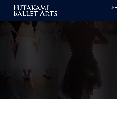
コ
ホ
ン
テ
ン
ツ
へ
ス
キ
ッ
プ