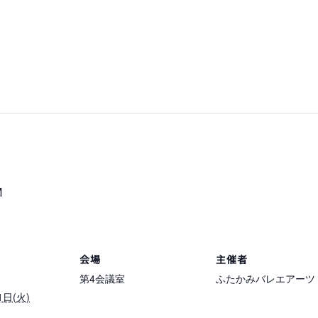
M
会場
主催者
第4会議室
ふたかみバレエアーツ
1日(火)