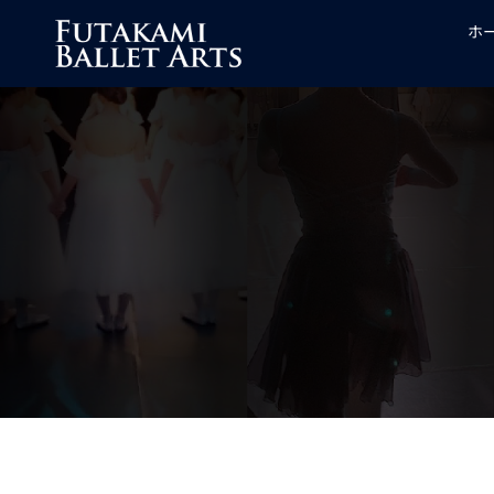
コ
ホ
ン
テ
ン
ツ
へ
ス
キ
ッ
プ