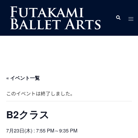
コ
ン
ト
検
テ
索
グ
ン
ル
ツ
メ
へ
ニ
ス
ュ
キ
ー
ッ
プ
« イベント一覧
このイベントは終了しました。
B2クラス
7月23日(木) : 7:55 PM
～
9:35 PM