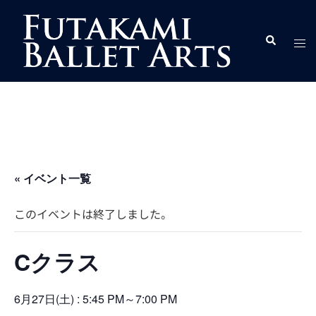
コ
ン
ト
検
テ
索
グ
ン
ル
ツ
メ
へ
ニ
ス
ュ
キ
ー
ッ
プ
« イベント一覧
このイベントは終了しました。
Cクラス
6月27日(土) : 5:45 PM
～
7:00 PM