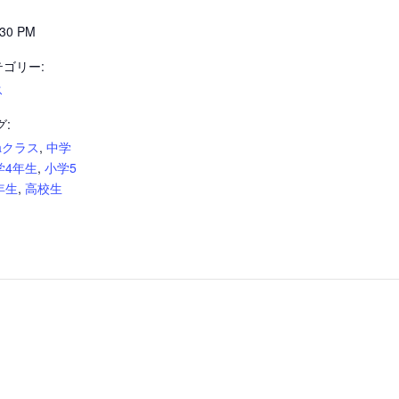
30 PM
ゴリー:
ス
グ:
aクラス
,
中学
学4年生
,
小学5
年生
,
高校生