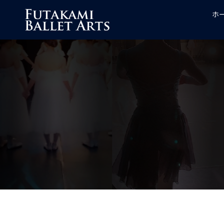
コ
ホ
ン
テ
ン
ツ
へ
ス
キ
ッ
プ