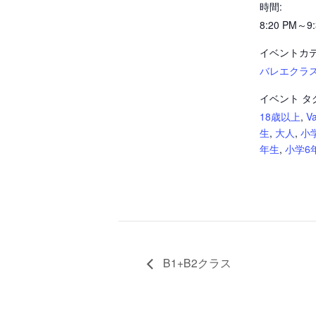
時間:
8:20 PM～9:
イベントカテ
バレエクラ
イベント タ
18歳以上
,
V
生
,
大人
,
小
年生
,
小学6
B1+B2クラス