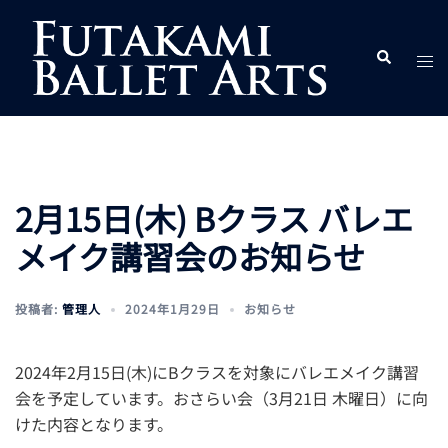
コ
ン
ト
検
テ
索
グ
ン
ル
ツ
メ
へ
ニ
ス
ュ
キ
2月15日(木) Bクラス バレエ
ー
ッ
メイク講習会のお知らせ
プ
投稿者:
管理人
2024年1月29日
お知らせ
2024年2月15日(木)にBクラスを対象にバレエメイク講習
会を予定しています。おさらい会（3月21日 木曜日）に向
けた内容となります。