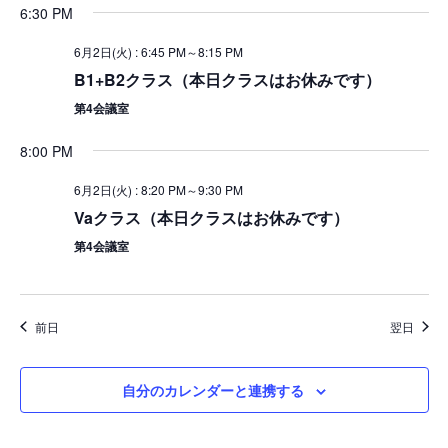
6:30 PM
ビ
し
ゲ
て
6月2日(火) : 6:45 PM
～
8:15 PM
ー
ナ
B1+B2クラス（本日クラスはお休みです）
シ
ビ
第4会議室
ョ
ゲ
ン
8:00 PM
ー
シ
6月2日(火) : 8:20 PM
～
9:30 PM
ョ
Vaクラス（本日クラスはお休みです）
ン
第4会議室
を
表
示
前日
翌日
自分のカレンダーと連携する