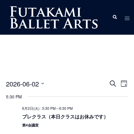
コ
ン
ト
検
テ
索
グ
ン
ル
ツ
メ
へ
ニ
ス
ュ
キ
ー
ッ
プ
イ
イ
2026-06-02
検
DAY
ベ
ベ
索
日
ン
5:30 PM
ン
付
ト
ト
を
6月2日(火) : 5:30 PM
～
6:30 PM
ビ
を
選
プレクラス（本日クラスはお休みです）
ュ
択
検
ー
第4会議室
索
ナ