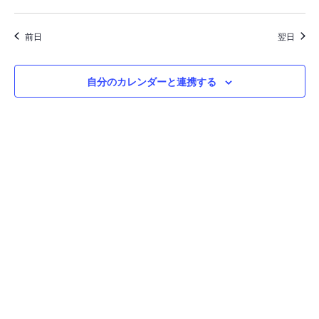
ビ
し
ゲ
て
前日
翌日
ー
ナ
シ
ビ
ョ
自分のカレンダーと連携する
ゲ
ン
ー
シ
ョ
ン
を
表
示