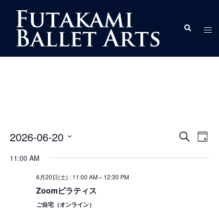
コ
ン
ト
検
テ
索
グ
ン
ル
ツ
メ
へ
ニ
ス
ュ
キ
ー
ッ
プ
イ
イ
2026-06-20
検
DAY
ベ
ベ
索
日
ン
11:00 AM
ン
付
ト
ト
を
6月20日(土) : 11:00 AM
～
12:30 PM
ビ
を
選
Zoomピラティス
ュ
択
検
ー
ご自宅（オンライン）
索
ナ