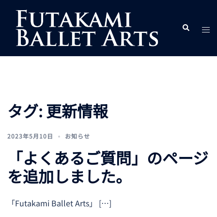
コ
ン
ト
検
テ
索
グ
ン
ル
ツ
メ
へ
ニ
ス
ュ
キ
ー
タグ:
更新情報
ッ
プ
2023年5月10日
お知らせ
「よくあるご質問」のページ
を追加しました。
「Futakami Ballet Arts」 […]