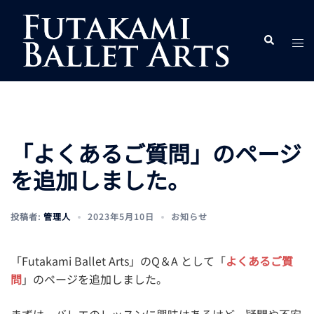
コ
ン
ト
検
テ
索
グ
ン
ル
ツ
メ
へ
ニ
ス
ュ
キ
「よくあるご質問」のページ
ー
ッ
を追加しました。
プ
投稿者:
管理人
2023年5月10日
お知らせ
「Futakami Ballet Arts」のQ＆A として「
よくあるご質
問
」のページを追加しました。
まずは、バレエのレッスンに興味はあるけど、疑問や不安